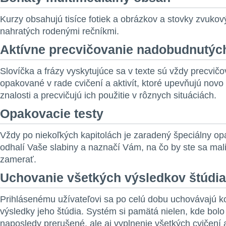
Kurzy obsahujú tisíce fotiek a obrázkov a stovky zvuk
nahratých rodenými rečníkmi.
Aktívne precvičovanie nadobudnutých
Slovíčka a frázy vyskytujúce sa v texte sú vždy precvič
opakované v rade cvičení a aktivít, ktoré upevňujú nov
znalosti a precvičujú ich použitie v rôznych situáciách.
Opakovacie testy
Vždy po niekoľkých kapitolách je zaradený špeciálny opa
odhalí Vaše slabiny a naznačí Vám, na čo by ste sa mal
zamerať.
Uchovanie všetkých výsledkov štúdia
Prihlásenému užívateľovi sa po celú dobu uchovávajú 
výsledky jeho štúdia. Systém si pamätá nielen, kde bolo
naposledy prerušené, ale aj vyplnenie všetkých cvičení a