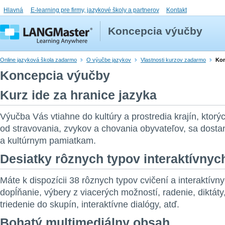
Hlavná
E-learning pre firmy, jazykové školy a partnerov
Kontakt
Koncepcia výučby
Online jazyková škola zadarmo
O výučbe jazykov
Vlastnosti kurzov zadarmo
Kon
Koncepcia výučby
Kurz ide za hranice jazyka
Výučba Vás vtiahne do kultúry a prostredia krajín, ktorýc
od stravovania, zvykov a chovania obyvateľov, sa dosta
a kultúrnym pamiatkam.
Desiatky rôznych typov interaktívnyc
Máte k dispozícii 38 rôznych typov cvičení a interaktívnyc
dopĺňanie, výbery z viacerých možností, radenie, diktáty
triedenie do skupín, interaktívne dialógy, atď.
Bohatý multimediálny obsah