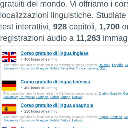
gratuiti del mondo. Vi offriamo i cors
localizzazioni linguistiche.
Studiate
test interattivi,
928
capitoli,
1,700
or
registrazioni audio a
11,263
immagin
Corso gratuito di lingua inglese
400 hours of learning
The course can also be launched in the following language versions:
Deutsch
,
Еspañol
,
Č
Slovensky
,
По-русски
,
Français
,
Polski
,
Tiếng Việt
,
Türkçe
,
Lietuvių
,
文言
.
Corso gratuito di lingua tedesca
400 hours of learning
The course can also be launched in the following language versions:
English
,
Еspañol
,
Če
Slovensky
,
По-русски
,
Français
,
Polski
,
Türkçe
,
Lietuvių
.
Corso gratuito di lingua spagnola
210 hours of learning
The course can also be launched in the following language versions:
English
,
Deutsch
,
Če
Slovensky
,
По-русски
,
Français
,
Polski
,
Türkçe
,
Lietuvių
.