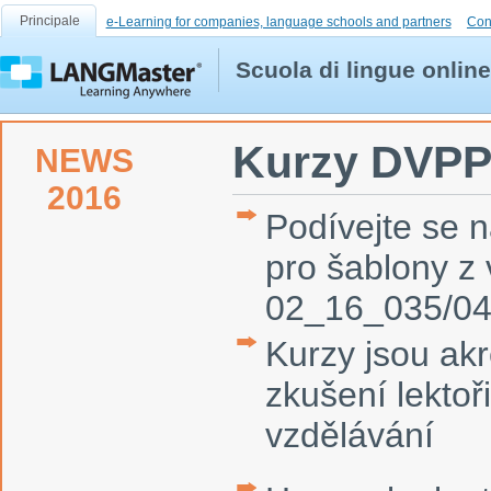
Principale
e-Learning for companies, language schools and partners
Con
Scuola di lingue online
Kurzy DVP
NEWS
2016
Podívejte se 
pro šablony 
02_16_035/0
Kurzy jsou ak
zkušení lektoř
vzdělávání