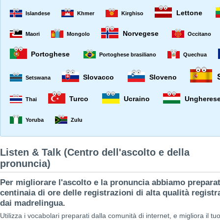
Lettone
Islandese
Khmer
Kirghiso
Norvegese
Maori
Mongolo
Occitano
Portoghese
Portoghese brasiliano
Quechua
Slovacco
Sloveno
Setswana
Turco
Ucraino
Ungheres
Thai
Yoruba
Zulu
Listen & Talk (Centro dell'ascolto e della
pronuncia)
Per migliorare l'ascolto e la pronuncia abbiamo prepara
centinaia di ore delle registrazioni di alta qualità registr
dai madrelingua.
Utilizza i vocabolari preparati dalla comunità di internet, e migliora il tu