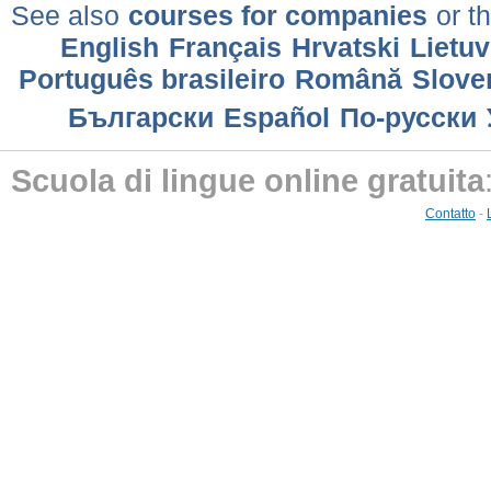
See also
courses for companies
or th
English
Français
Hrvatski
Lietuv
Português brasileiro
Română
Slove
Български
Еspañol
По-русски
Scuola di lingue online gratuita
Contatto
-