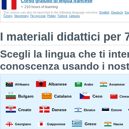
Corso gratuito di lingua francese
210 hours of learning
The course can also be launched in the following language versions:
English
,
Deutsch
,
Еs
Česky
,
Slovensky
,
По-русски
,
Polski
,
Türkçe
,
Lietuvių
.
I materiali didattici per
Scegli la lingua che ti int
conoscenza usando i nostri
Albanese
Afrikaans
Arabo
Assamese
Bulgaro
Catalano
Ceco
Cines
Croato
Danese
Ebraico
Estone
Greco
Georgiano
Giapponese
Hausa