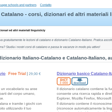
guage schools and partners
Contatto
Catalano - corsi, dizionari ed altri materiali 
ionari ed altri materiali linguisticiy
ova gratuitamente le
lezioni di catalano
e
dizionario Catalano-Italiano
. Pratica ascol
rra
? Studia i nostri corsi di catalano e passa le vacanze in modo piu attivo!
izionario Italiano-Catalano e Catalano-Italiano, au
ario
Free Trial
|
Dizionario basico Catalano-It
29,00 €
e un vocabolario su aree
Il dizionario catalano contiene la 
 parti del corpo umano,
consente una ricerca rapida e dirett
se.
Explorer, Mozilla Firefox, Microsof
talana e tramite i giochi con
Il dizionario contiene il riconoscim
to utilizzando il tuo
(riconosce automaticamente la lingu