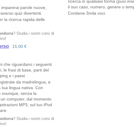
ricerca in qualsiasi forma (puoi in
il suo caso, numero, genere o tempo)
vi, imparerai parole nuove,
raverso quiz divertenti.
Contiene 3mila voci.
r la ricerca rapida delle
Andorra
? Studia i nostri corsi di
ivo!
orso
15,00 €
ni che riguardano i seguenti
, le frasi di base, parti del
ing e i paesi.
registrate da madrelingua, e
a tua lingua nativa. Con
a ovunque, senza la
e un computer, dal momento
istrazioni MP3, sul tuo iPod
rare.
Andorra
? Studia i nostri corsi di
ivo!