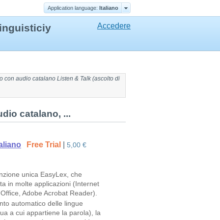
Application language:
Italiano
Accedere
linguisticiy
to con
audio catalano
Listen & Talk (
ascolto di
dio catalano, ...
aliano
Free Trial
|
5,00 €
funzione unica EasyLex, che
a in molte applicazioni (Internet
t Office, Adobe Acrobat Reader).
ento automatico delle lingue
a a cui appartiene la parola), la