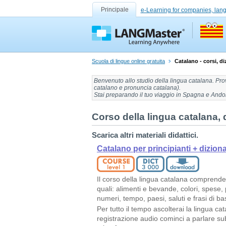
Principale
e-Learning for companies, lan
Scuola di lingue online gratuita
Catalano - corsi, diz
Benvenuto allo
studio della lingua catalana
. Pr
catalano
e
pronuncia catalana
).
Stai preparando il tuo viaggio
in Spagna e Ando
Corso della lingua catalana, d
Scarica altri materiali didattici.
Catalano per principianti + dizion
Il corso della lingua catalana comprend
quali: alimenti e bevande, colori, spese,
numeri, tempo, paesi, saluti e frasi di ba
Per tutto il tempo ascolterai la lingua ca
registrazione audio cominci a parlare subi