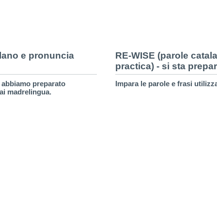
alano e pronuncia
RE-WISE (parole catalan
practica) - si sta prep
ia abbiamo preparato
Impara le parole e frasi utilizz
 dai madrelingua.