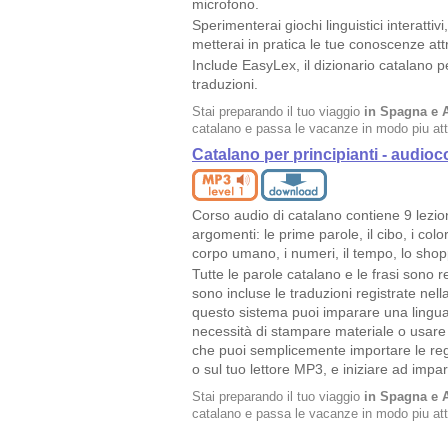
microfono.
Sperimenterai giochi linguistici interatti
metterai in pratica le tue conoscenze att
Include EasyLex, il dizionario catalano pe
traduzioni.
Stai preparando il tuo viaggio
in Spagna e 
catalano e passa le vacanze in modo piu att
Catalano per principianti - audioc
Corso audio di catalano contiene 9 lezio
argomenti: le prime parole, il cibo, i colori
corpo umano, i numeri, il tempo, lo shopp
Tutte le parole catalano e le frasi sono 
sono incluse le traduzioni registrate nell
questo sistema puoi imparare una lingu
necessità di stampare materiale o usar
che puoi semplicemente importare le reg
o sul tuo lettore MP3, e iniziare ad impa
Stai preparando il tuo viaggio
in Spagna e 
catalano e passa le vacanze in modo piu att