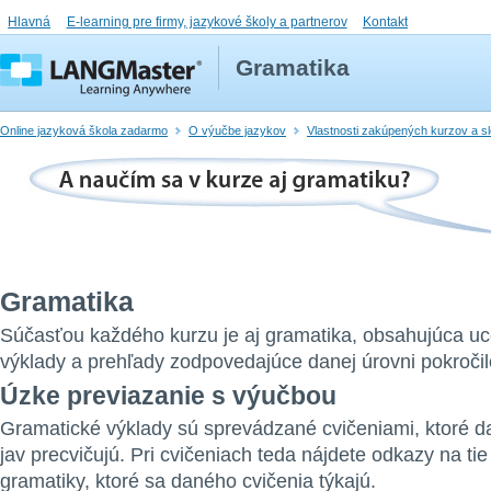
Hlavná
E-learning pre firmy, jazykové školy a partnerov
Kontakt
Gramatika
Online jazyková škola zadarmo
O výučbe jazykov
Vlastnosti zakúpených kurzov a s
Gramatika
Súčasťou každého kurzu je aj gramatika, obsahujúca u
výklady a prehľady zodpovedajúce danej úrovni pokročilo
Úzke previazanie s výučbou
Gramatické výklady sú sprevádzané cvičeniami, ktoré d
jav precvičujú. Pri cvičeniach teda nájdete odkazy na tie
gramatiky, ktoré sa daného cvičenia týkajú.