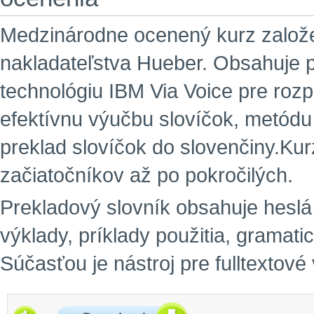
Medzinárodne ocenený kurz založ
nakladateľstva Hueber. Obsahuje p
technológiu IBM Via Voice pre ro
efektívnu výučbu slovíčok, metód
preklad slovíčok do slovenčiny.Kur
začiatočníkov až po pokročilých.
Prekladový slovník obsahuje hesl
výklady, príklady použitia, gramat
Súčasťou je nástroj pre fulltextové