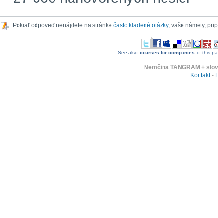
Pokiaľ odpoveď nenájdete na stránke
často kladené otázky
, vaše námety, pr
See also
courses for companies
or this pa
Nemčina TANGRAM + slov
Kontakt
-
L