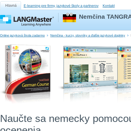
Hlavná
E-learning pre firmy, jazykové školy a partnerov
Kontakt
Nemčina TANGRA
Online jazyková škola zadarmo
Nemčina - kurzy, slovníky a ďalšie jazykové doplnky
Naučte sa nemecky pomocou 
ocenenia