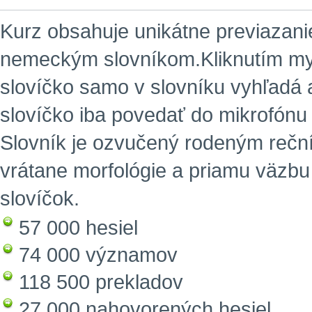
Kurz obsahuje unikátne previazan
nemeckým slovníkom.
Kliknutím m
slovíčko samo v slovníku vyhľadá 
slovíčko iba povedať do mikrofónu
Slovník je ozvučený rodeným reční
vrátane morfológie a priamu väz
slovíčok.
57 000 hesiel
74 000 významov
118 500 prekladov
27 000 nahovorených hesiel