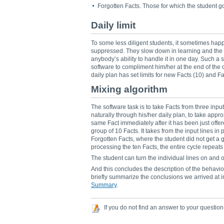
Forgotten Facts. Those for which the student g
Daily limit
To some less diligent students, it sometimes happen
suppressed. They slow down in learning and the li
anybody’s ability to handle it in one day. Such a 
software to compliment him/her at the end of the d
daily plan has set limits for new Facts (10) and Fa
Mixing algorithm
The software task is to take Facts from three inp
naturally through his/her daily plan, to take appro
same Fact immediately after it has been just of
group of 10 Facts. It takes from the input lines in 
Forgotten Facts, where the student did not get a go
processing the ten Facts, the entire cycle repeats
The student can turn the individual lines on and of
And this concludes the description of the behavio
briefly summarize the conclusions we arrived at i
Summary
.
If you do not find an answer to your question