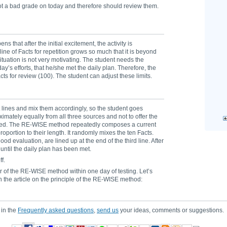
ot a bad grade on today and therefore should review them.
s that after the initial excitement, the activity is
ne of Facts for repetition grows so much that it is beyond
situation is not very motivating. The student needs the
ay’s efforts, that he/she met the daily plan. Therefore, the
cts for review (100). The student can adjust these limits.
ut lines and mix them accordingly, so the student goes
ximately equally from all three sources and not to offer the
fered. The RE-WISE method repeatedly composes a current
proportion to their length. It randomly mixes the ten Facts.
od evaluation, are lined up at the end of the third line. After
 until the daily plan has been met.
f.
r of the RE-WISE method within one day of testing. Let’s
n the article on the principle of the RE-WISE method:
 in the
Frequently asked questions
,
send us
your ideas, comments or suggestions.