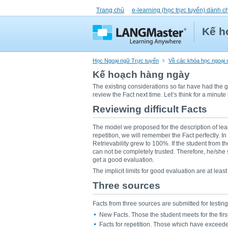
Trang chủ
e-learning (học trực tuyến) dành c
Kế h
Học Ngoại ngữ Trực tuyến
Về các khóa học ngoại
Kế hoạch hàng ngày
The existing considerations so far have had the 
review the Fact next time. Let’s think for a minute
Reviewing difficult Facts
The model we proposed for the description of lear
repetition, we will remember the Fact perfectly. 
Retrievability grew to 100%. If the student from t
can not be completely trusted. Therefore, he/she
get a good evaluation.
The implicit limits for good evaluation are at least
Three sources
Facts from three sources are submitted for testing
New Facts. Those the student meets for the first
Facts for repetition. Those which have exceede