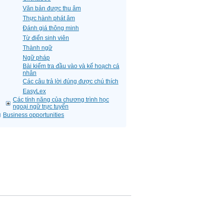
Văn bản được thu âm
Thực hành phát âm
Đánh giá thông minh
Từ điển sinh viên
Thành ngữ
Ngữ pháp
Bài kiểm tra đầu vào và kế hoạch cá
nhân
Các câu trả lời đúng được chú thích
EasyLex
Các tính năng của chương trình học
ngoại ngữ trực tuyến
Business opportunities