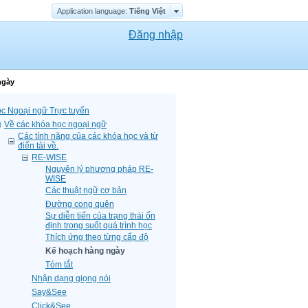
Application language:
Tiếng Việt
Đăng nhập
ngày
c Ngoại ngữ Trực tuyến
Về các khóa học ngoại ngữ
Các tính năng của các khóa học và từ
điển tải về.
RE-WISE
Nguyên lý phương pháp RE-
WISE
Các thuật ngữ cơ bản
Đường cong quên
Sự diễn tiến của trạng thái ổn
định trong suốt quá trình học
Thích ứng theo từng cấp độ
Kế hoạch hàng ngày
Tóm tắt
Nhận dạng giọng nói
Say&See
Click&See