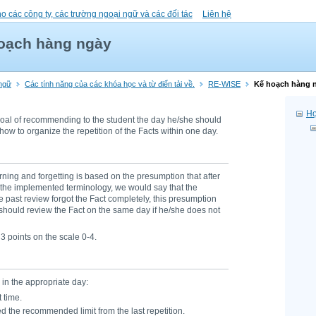
ho các công ty, các trường ngoại ngữ và các đối tác
Liên hệ
oạch hàng ngày
 ngữ
Các tính năng của các khóa học và từ điển tải về.
RE-WISE
Kế hoạch hàng 
Họ
goal of recommending to the student the day he/she should
 how to organize the repetition of the Facts within one day.
ning and forgetting is based on the presumption that after
In the implemented terminology, we would say that the
he past review forgot the Fact completely, this presumption
 should review the Fact on the same day if he/she does not
 3 points on the scale 0-4.
 in the appropriate day:
 time.
d the recommended limit from the last repetition.