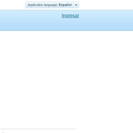
Application language:
Еspañol
Ingresar