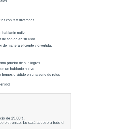
iales.
s con test divertidos.
 hablante nativo.
s de sonido en su iPod.
 de manera eficiente y divertida.
omo prueba de sus logros.
on un hablante nativo.
a hemos dividido en una serie de retos
ertido!
ecio de
29,00 €
.
eo elctrónico. Le dará acceso a todo el