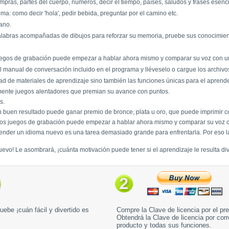
ompras, partes del cuerpo, números, decir el tiempo, países, saludos y frases esenc
a: como decir 'hola', pedir bebida, preguntar por el camino etc.
rano.
labras acompañadas de dibujos para reforzar su memoria, pruebe sus conocimiento
juegos de grabación puede empezar a hablar ahora mismo y comparar su voz con un
 manual de conversación incluido en el programa y lléveselo o cargue los archivo
ad de materiales de aprendizaje sino también las funciones únicas para el aprender
amente juegos alentadores que premian su avance con puntos.
s.
 buen resultado puede ganar premio de bronce, plata u oro, que puede imprimir c
 los juegos de grabación puede empezar a hablar ahora mismo y comparar su voz c
prender un idioma nuevo es una tarea demasiado grande para enfrentarla. Por eso l
evo! Le asombrará, ¡cuánta motivación puede tener si el aprendizaje le resulta div
uebe ¡cuán fácil y divertido es
Compre la Clave de licencia por el pr
Obtendrá la Clave de licencia por corr
producto y todas sus funciones.