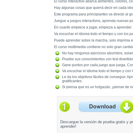
El curso interactivo abarca alimentos, colores, c
Hay algunas cosas que querrá decir en cada idiom
Este programa para principiantes va directo al g
Juegue a juegos interactivos, aprenda nuevas pa
En cuanto empiece a jugar, empieza a aprender.
Va escuchar el idioma todo el tiempo y con los 
Puede aprender sobre la marcha, solo imprima el
El curso multimedia contiene no solo gran cantid
No hay ningunos ejercicios aburridos; sol
Pruebe sus conocimientos con test divertido
Gane puntos por cada juego que juega. Con
Va escuchar el idioma todo el tiempo y con
Le da los objetivos fáciles de conseguir. A
gratificantes.
Si piensa que es un holgazán, ¡piense de nu
Descargue la versión de prueba gratis y pr
aprender!