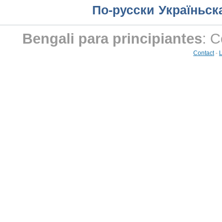
По-русски
Україньск
Bengali para principiantes
: 
Contact
-
L