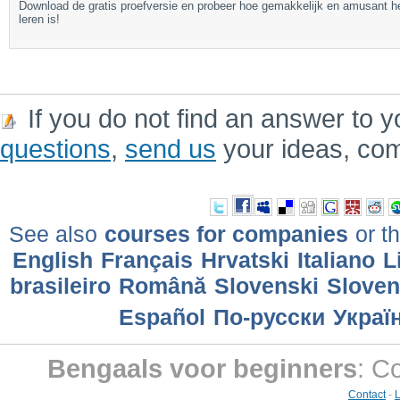
Download de gratis proefversie en probeer hoe gemakkelijk en amusant h
leren is!
If you do not find an answer to y
questions
,
send us
your ideas, co
See also
courses for companies
or th
English
Français
Hrvatski
Italiano
L
brasileiro
Română
Slovenski
Slove
Еspañol
По-русски
Украї
Bengaals voor beginners
: C
Contact
-
L