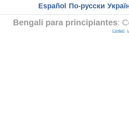
Еspañol
По-русски
Украї
Bengali para principiantes
: 
Contact
-
L