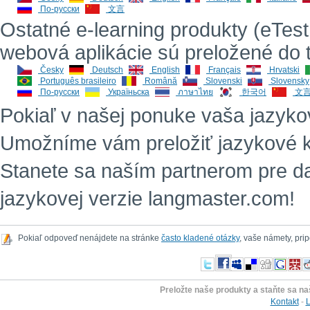
По-русски
文言
Ostatné e-learning produkty (eTest
webová aplikácie sú preložené do 
Česky
Deutsch
English
Français
Hrvatski
Português brasileiro
Română
Slovenski
Slovensky
По-русски
Україньска
ภาษาไทย
한국어
文
Pokiaľ v našej ponuke vaša jazyko
Umožníme vám preložiť jazykové k
Stanete sa naším partnerom pre daný
jazykovej verzie langmaster.com!
Pokiaľ odpoveď nenájdete na stránke
často kladené otázky
, vaše námety, pr
Preložte naše produkty a staňte sa n
Kontakt
-
L