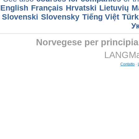
English
Français
Hrvatski
Lietuvių
M
Slovenski
Slovensky
Tiếng Việt
Türk
У
Norvegese per principian
LANGMast
Contatto
-