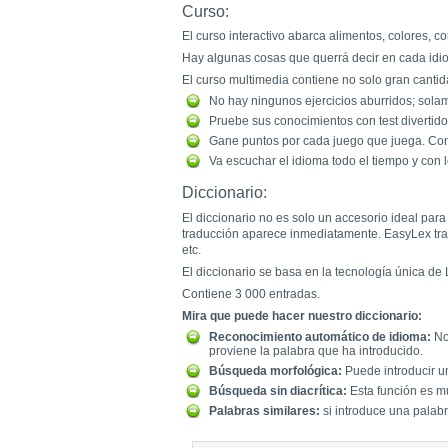
Curso:
El curso interactivo abarca alimentos, colores, c
Hay algunas cosas que querrá decir en cada idiom
El curso multimedia contiene no solo gran cantid
No hay ningunos ejercicios aburridos; sol
Pruebe sus conocimientos con test divertido
Gane puntos por cada juego que juega. Con
Va escuchar el idioma todo el tiempo y con
Diccionario:
El diccionario no es solo un accesorio ideal par
traducción aparece inmediatamente. EasyLex traba
etc.
El diccionario se basa en la tecnología única de 
Contiene 3 000 entradas.
Mira que puede hacer nuestro diccionario:
Reconocimiento automático de idioma:
No 
proviene la palabra que ha introducido.
Búsqueda morfológica:
Puede introducir un
Búsqueda sin diacrítica:
Esta función es mu
Palabras similares:
si introduce una palabra