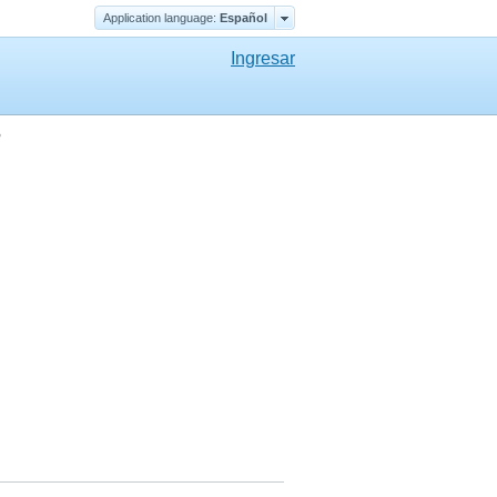
Application language:
Еspañol
Ingresar
o