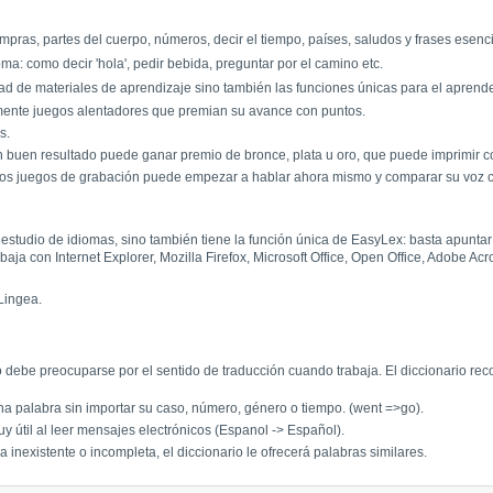
ompras, partes del cuerpo, números, decir el tiempo, países, saludos y frases esenc
a: como decir 'hola', pedir bebida, preguntar por el camino etc.
ad de materiales de aprendizaje sino también las funciones únicas para el aprender
amente juegos alentadores que premian su avance con puntos.
s.
 buen resultado puede ganar premio de bronce, plata u oro, que puede imprimir c
 los juegos de grabación puede empezar a hablar ahora mismo y comparar su voz c
a estudio de idiomas, sino también tiene la función única de EasyLex: basta apunta
ja con Internet Explorer, Mozilla Firefox, Microsoft Office, Open Office, Adobe A
Lingea.
debe preocuparse por el sentido de traducción cuando trabaja. El diccionario r
a palabra sin importar su caso, número, género o tiempo. (went =>go).
y útil al leer mensajes electrónicos (Espanol -> Español).
 inexistente o incompleta, el diccionario le ofrecerá palabras similares.