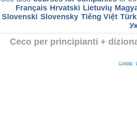
Français
Hrvatski
Lietuvių
Magya
Slovenski
Slovensky
Tiếng Việt
Türk
У
Ceco per principianti + dizion
Contatto
-