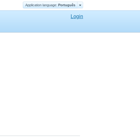
Application language:
Português
Login