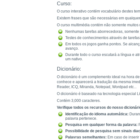
Curso:
O curso interativo contém vocabulário destes te
Existem frases que são necessárias em qualquer 
O curso multimédia contém não somente muitos 
Nenhumas tarefas aborrecedoras, somente j
Testes de conhecimentos através de tarefas 
Em todos os jogos ganha pontos. Se alcanç
avanço.
Durante todo o curso escutará a língua e a
um nativo.
Dicionário:
O dicionário é um complemento ideal na hora de
conhece e aparecerá a tradução da mesma imediat
Reader, ICQ, Miranda, Notepad, Wordpad etc...
O dicionário é baseado na tecnologia especial L
Contém 3,000 caracteres.
Verifique todos os recursos do nosso dicionári
Identificação do idioma automática:
Durant
palavra pertenece.
Pesquisa em qualquer forma da palavra:
P
Possibilidade de pesquisa sem sinais diac
Palavras semelhantes:
Em caso de inserir 