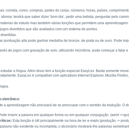
mas: comida, cores, compras, partes do corpo, números, horas, países, cumprimento
idioma: tendrá que saber dizer ‘bom dia’, pedir uma bebida, perguntar pelo caminh
materias de estudo mas também várias funções que permitem uma aprendizagem efi
ogos divertidos que são avaliados com um sistema de pontos.
divertidas.
ar pontuação alta pode ganhar medalha de bronze, de prata ou de ouro. Pode imp
través de jogos com gravação de som, utilizando microfone, pode começar a falar
 estudar a língua. Além disso tem a função especial EasyLex. Basta somente move
amente. EasyLex é compatível com aplicativos Internet Explorer, Mozilla Firefox, 
ingea.
o eletrônico:
e a aprendizagem não precisará de se preocupar com o sentido da tradução. O dici
ode inserir a palavra em qualquer forma ou em qualquer conjugação. (went =>go)
ríticos:
Esta função é útil principalmente na hora de ler e-mails (produção -> prod
palavra não existente ou incompleta, o dicionário mostrará-lhe palavras semelhant