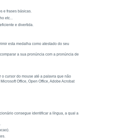
s e frases básicas.
o etc...
ciente e divertida.
rimir esta medalha como atestado do seu
 e comparar a sua pronúncia com a pronúncia de
r o cursor do mouse até a palavra que não
Microsoft Office, Open Office, Adobe Acrobat
onário consegue identificar a língua, a qual a
.
ucao).
es.