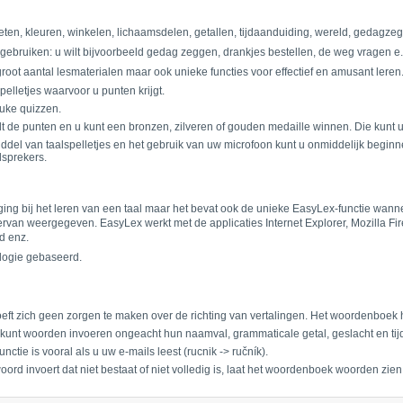
ten, kleuren, winkelen, lichaamsdelen, getallen, tijdaanduiding, wereld, gedagze
 gebruiken: u wilt bijvoorbeeld gedag zeggen, drankjes bestellen, de weg vragen e.
root aantal lesmaterialen maar ook unieke functies voor effectief en amusant leren
lletjes waarvoor u punten krijgt.
uke quizzen.
elt de punten en u kunt een bronzen, zilveren of gouden medaille winnen. Die kunt u
 middel van taalspelletjes en het gebruik van uw microfoon kunt u onmiddelijk begin
lsprekers.
ging bij het leren van een taal maar het bevat ook de unieke EasyLex-functie wan
van weergegeven. EasyLex werkt met de applicaties Internet Explorer, Mozilla Fire
d enz.
logie gebaseerd.
eft zich geen zorgen te maken over de richting van vertalingen. Het woordenboek he
kunt woorden invoeren ongeacht hun naamval, grammaticale getal, geslacht en tijd
nctie is vooral als u uw e-mails leest (rucnik -> ručník).
oord invoert dat niet bestaat of niet volledig is, laat het woordenboek woorden zien 