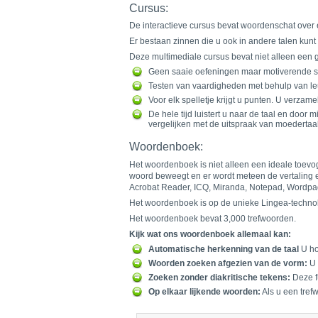
Cursus:
De interactieve cursus bevat woordenschat over e
Er bestaan zinnen die u ook in andere talen kunt
Deze multimediale cursus bevat niet alleen een g
Geen saaie oefeningen maar motiverende spe
Testen van vaardigheden met behulp van le
Voor elk spelletje krijgt u punten. U verzam
De hele tijd luistert u naar de taal en door
vergelijken met de uitspraak van moedertaa
Woordenboek:
Het woordenboek is niet alleen een ideale toevo
woord beweegt en er wordt meteen de vertaling er
Acrobat Reader, ICQ, Miranda, Notepad, Wordpa
Het woordenboek is op de unieke Lingea-techno
Het woordenboek bevat 3,000 trefwoorden.
Kijk wat ons woordenboek allemaal kan:
Automatische herkenning van de taal
U ho
Woorden zoeken afgezien van de vorm:
U 
Zoeken zonder diakritische tekens:
Deze fu
Op elkaar lijkende woorden:
Als u een trefw