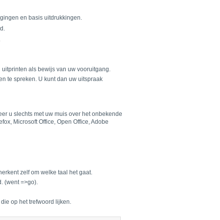
ggingen en basis uitdrukkingen.
d.
.
 uitprinten als bewijs van uw vooruitgang.
nen te spreken. U kunt dan uw uitspraak
neer u slechts met uw muis over het onbekende
fox, Microsoft Office, Open Office, Adobe
rkent zelf om welke taal het gaat.
. (went =>go).
die op het trefwoord lijken.