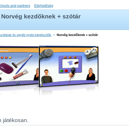
chools and partners
Elérhetőség
Norvég kezdőknek + szótár
szótárak és egyéb nyelvi kiegészítők
Norvég kezdőknek + szótár
n játékosan.