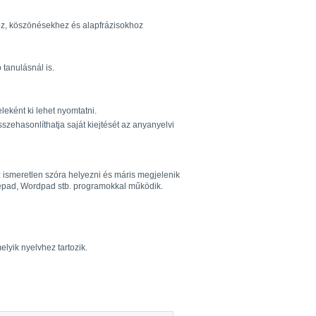
öz, köszönésekhez és alapfrázisokhoz
tanulásnál is.
eként ki lehet nyomtatni.
sszehasonlíthatja saját kiejtését az anyanyelvi
 ismeretlen szóra helyezni és máris megjelenik
Notepad, Wordpad stb. programokkal működik.
elyik nyelvhez tartozik.