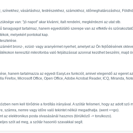
hez, színekhez, vásárláshoz, testrészekhez, számokhoz, időmeghatározáshoz, Földh
ége van: "jó napot" akar kívánni, italt rendelni, megkérdezni az utat stb.
tanagyagot tartalmaz, hanem egyedülálló szerepe van az effektív és szórakoztató 
tékok, melyekért pontokat kap.
tesztelése.
zámért bronz-, ezüst- vagy aranyérmet nyerhet, amelyet az Ön fejlődésének oklevel
s játékokon keresztül mikrofonba való feljátszással azonnal kezdhet beszélni, majd ö
ítése, hanem tartalmazza az egyedi EasyLex funkciót, amivel elegendő az egeret az
zilla Firefox, Microsoft Office, Open Office, Adobe Acrobat Reader, ICQ, Miranda, 
zben nem kell törődnie a fordítás irányával. A szótár felismeri, hogy az adott szó m
re, számra, nemre vagy időre való tekintet nélkül megadhatja. (went =>go).
nt az elektronikus posta olvasásánál hasznos (törülköző -> torulkozo).
ljes szót ad meg, a szótár hasonló szavakkal segít.