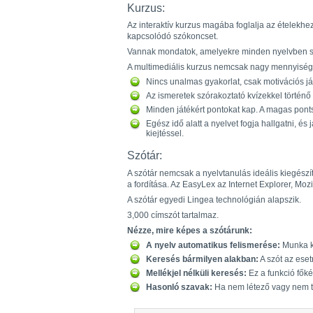
Kurzus:
Az interaktív kurzus magába foglalja az ételek
kapcsolódó szókoncset.
Vannak mondatok, amelyekre minden nyelvben szüks
A multimediális kurzus nemcsak nagy mennyiségű 
Nincs unalmas gyakorlat, csak motivációs já
Az ismeretek szórakoztató kvízekkel történő 
Minden játékért pontokat kap. A magas ponts
Egész idő alatt a nyelvet fogja hallgatni, é
kiejtéssel.
Szótár:
A szótár nemcsak a nyelvtanulás ideális kiegész
a fordítása. Az EasyLex az Internet Explorer, Mo
A szótár egyedi Lingea technológián alapszik.
3,000 címszót tartalmaz.
Nézze, mire képes a szótárunk:
A nyelv automatikus felismerése:
Munka kö
Keresés bármilyen alakban:
A szót az eset
Mellékjel nélküli keresés:
Ez a funkció főké
Hasonló szavak:
Ha nem létező vagy nem te