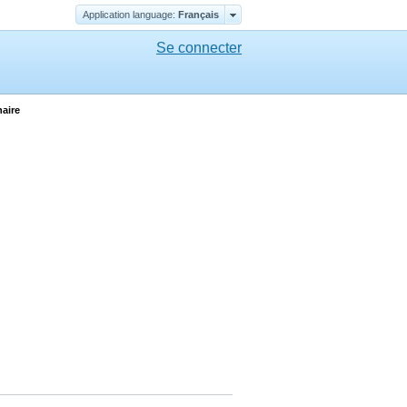
Application language:
Français
Se connecter
aire