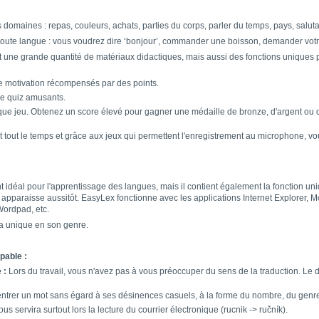
s domaines : repas, couleurs, achats, parties du corps, parler du temps, pays, salut
 toute langue : vous voudrez dire ‘bonjour’, commander une boisson, demander vot
ne grande quantité de matériaux didactiques, mais aussi des fonctions uniques p
e motivation récompensés par des points.
e quiz amusants.
ue jeu. Obtenez un score élevé pour gagner une médaille de bronze, d'argent ou
tout le temps et grâce aux jeux qui permettent l'enregistrement au microphone, vo
déal pour l'apprentissage des langues, mais il contient également la fonction uniqu
apparaisse aussitôt. EasyLex fonctionne avec les applications Internet Explorer, Mozi
ordpad, etc.
ea unique en son genre.
pable :
 :
Lors du travail, vous n'avez pas à vous préoccuper du sens de la traduction. Le
trer un mot sans égard à ses désinences casuels, à la forme du nombre, du genr
us servira surtout lors la lecture du courrier électronique (rucnik -> ručník).