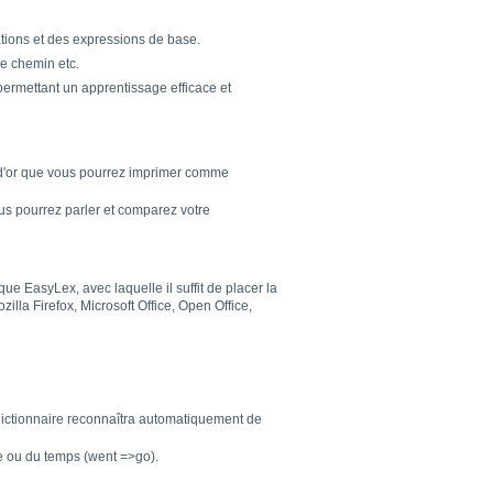
ations et des expressions de base.
re chemin etc.
ermettant un apprentissage efficace et
 d'or que vous pourrez imprimer comme
us pourrez parler et comparez votre
e EasyLex, avec laquelle il suffit de placer la
lla Firefox, Microsoft Office, Open Office,
 dictionnaire reconnaîtra automatiquement de
e ou du temps (went =>go).