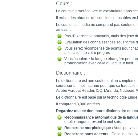
Cours :
Le cours interactif couvre le vocabulaire dans ce
Il existe des phrases qui sont indispensables en
Le cours multimédia ne comprend pas seulement u
amusant.
Pas d'exercices ennuyants, mais des jeux d
Evaluation des connaissances sous forme d
Vous serez récompensé de points pour chaq
attestation de votre progrès.
Vous écouterez la langue étrangère pendant 
prononciation avec celle du locuteur natif.
Dictionnaire :
Le dictionnaire est non seulement un complément i
souris sur un mot inconnu pour que sa traduction 
Adobe Acrobat Reader, ICQ, Miranda, Notepad, W
Le dictionnaire est basé sur la technologie Ling
Il comprend 3,000 entrées.
Regardez tout ce dont notre dictionnaire est ca
Reconnaissance automatique de la langue
quelle langue provient le mot saisi.
Recherche morphologique :
Vous pouvez en
Recherche sans accents :
Cette fonction vo