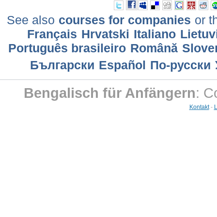
See also
courses for companies
or t
Français
Hrvatski
Italiano
Lietuv
Português brasileiro
Română
Slove
Български
Еspañol
По-русски
Bengalisch für Anfängern
: C
Kontakt
-
L