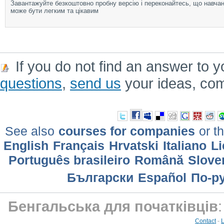
Завантажуйте безкоштовно пробну версію і переконайтесь, що навча
може бути легким та цікавим
If you do not find an answer to y
questions
,
send us
your ideas, co
See also
courses for companies
or th
English
Français
Hrvatski
Italiano
Li
Português brasileiro
Română
Slove
Български
Еspañol
По-р
Бенгальська для початківців
Contact
-
L