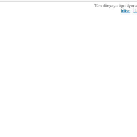
Tüm dünyaya ögretiyoru
İrtibat
-
Li