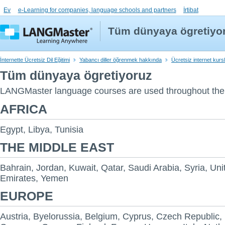
Ev
e-Learning for companies, language schools and partners
İrtibat
Tüm dünyaya ögretiyo
İnternette Ücretsiz Dil Eğitimi
Yabancı diller öğrenmek hakkında
Ücretsiz internet kurs
Tüm dünyaya ögretiyoruz
LANGMaster language courses are used throughout the 
AFRICA
Egypt, Libya, Tunisia
THE MIDDLE EAST
Bahrain, Jordan, Kuwait, Qatar, Saudi Arabia, Syria, Uni
Emirates, Yemen
EUROPE
Austria, Byelorussia, Belgium, Cyprus, Czech Republic