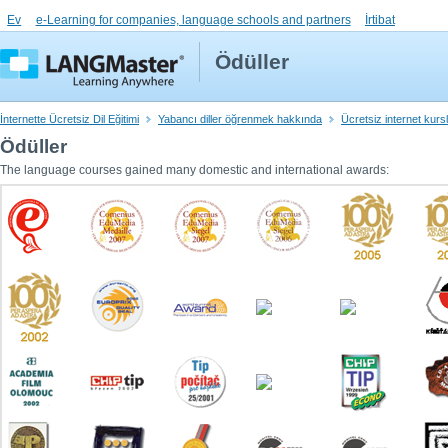
Ev
e-Learning for companies, language schools and partners
İrtibat
Ödüller
İnternette Ücretsiz Dil Eğitimi
Yabancı diller öğrenmek hakkında
Ücretsiz internet kurs
Ödüller
The language courses gained many domestic and international awards: