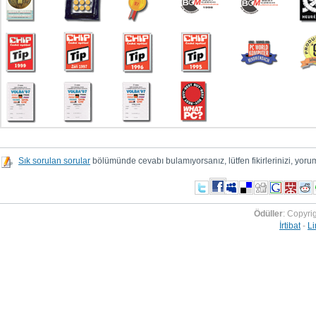
Sık sorulan sorular
bölümünde cevabı bulamıyorsanız, lütfen fikirlerinizi, yorum
Ödüller
: Copyri
İrtibat
-
Li