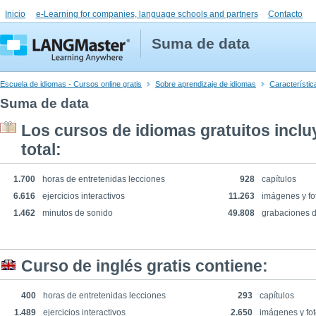
Inicio
e-Learning for companies, language schools and partners
Contacto
Suma de data
Escuela de idiomas - Cursos online gratis
Sobre aprendizaje de idiomas
Característic
Suma de data
Los cursos de idiomas gratuitos inclu
total:
1.700
horas de entretenidas lecciones
928
capítulos
6.616
ejercicios interactivos
11.263
imágenes y fo
1.462
minutos de sonido
49.808
grabaciones 
Curso de inglés gratis contiene:
400
horas de entretenidas lecciones
293
capítulos
1.489
ejercicios interactivos
2.650
imágenes y fot