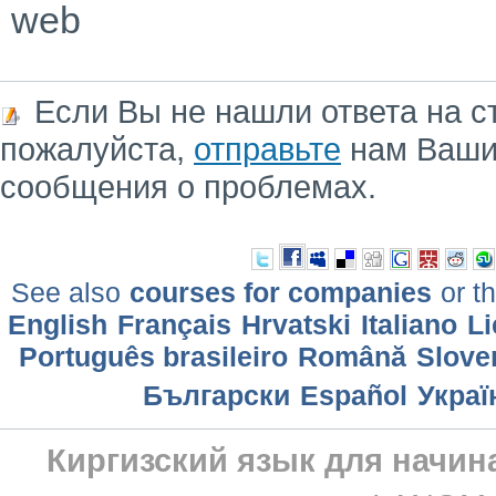
web
Если Вы не нашли ответа на с
пожалуйста,
отправьте
нам Ваши
сообщения о проблемах.
See also
courses for companies
or th
English
Français
Hrvatski
Italiano
Li
Português brasileiro
Română
Slove
Български
Еspañol
Украї
Киргизский язык для начи