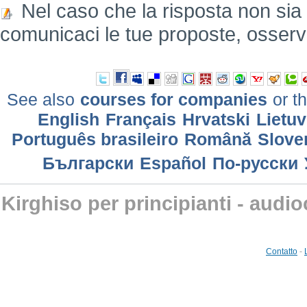
Nel caso che la risposta non sia
comunicaci le tue proposte, osserv
See also
courses for companies
or th
English
Français
Hrvatski
Lietuv
Português brasileiro
Română
Slove
Български
Еspañol
По-русски
Kirghiso per principianti - audi
Contatto
-