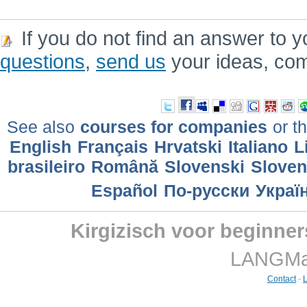
If you do not find an answer to y
questions
,
send us
your ideas, co
See also
courses for companies
or th
English
Français
Hrvatski
Italiano
L
brasileiro
Română
Slovenski
Slove
Еspañol
По-русски
Украї
Kirgizisch voor beginne
LANGMast
Contact
-
L