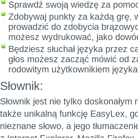
Sprawdź swoją wiedzę za pomo
Zdobywaj punkty za każdą grę, 
prowadzić do zdobycia brązowych
możesz wydrukować, jako dowód
Będziesz słuchał języka przez c
głos możesz zacząć mówić od za
rodowitym użytkownikiem języka
Słownik:
Słownik jest nie tylko doskonałym 
także unikalną funkcję EasyLex, g
nieznane słowo, a jego tłumaczeni