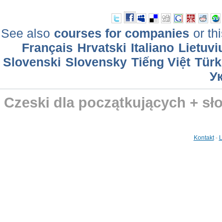
See also
courses for companies
or th
Français
Hrvatski
Italiano
Lietuvi
Slovenski
Slovensky
Tiếng Việt
Türk
У
Czeski dla początkujących + sł
Kontakt
-
L