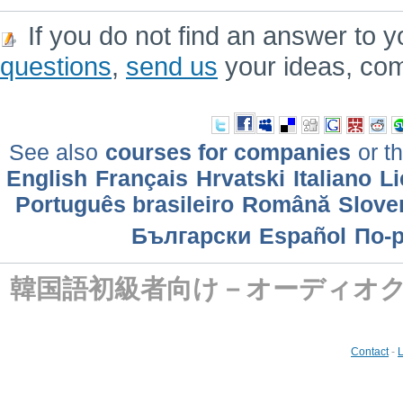
If you do not find an answer to y
questions
,
send us
your ideas, co
See also
courses for companies
or th
English
Français
Hrvatski
Italiano
Li
Português brasileiro
Română
Slove
Български
Еspañol
По-
韓国語初級者向け－オーディオ
Contact
-
L