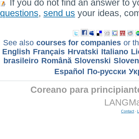
If you do not find an answer to y
questions
,
send us
your ideas, co
See also
courses for companies
or th
English
Français
Hrvatski
Italiano
Li
brasileiro
Română
Slovenski
Slove
Еspañol
По-русски
Ук
Coreano para principiant
LANGMast
Contact
-
L