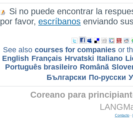
Si no puede encontrar la respue
por favor,
escríbanos
enviando sus
See also
courses for companies
or th
English
Français
Hrvatski
Italiano
Li
Português brasileiro
Română
Slove
Български
По-русски
У
Coreano para principian
LANGMast
Contacto
-