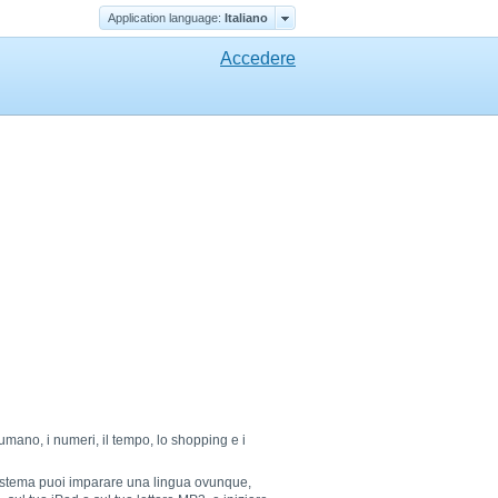
Application language:
Italiano
Accedere
o umano, i numeri, il tempo, lo shopping e i
o sistema puoi imparare una lingua ovunque,