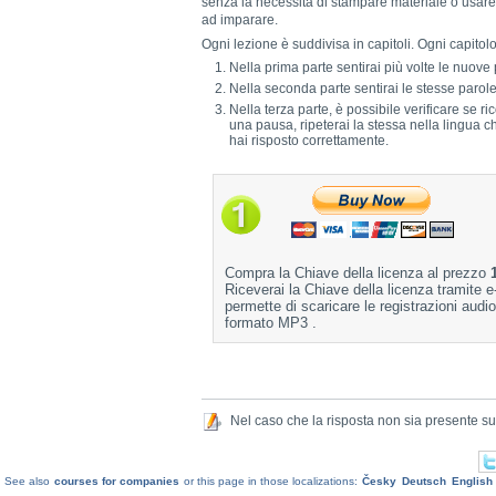
senza la necessità di stampare materiale o usare
ad imparare.
Ogni lezione è suddivisa in capitoli. Ogni capitolo 
Nella prima parte sentirai più volte le nuove 
Nella seconda parte sentirai le stesse parole e
Nella terza parte, è possibile verificare se r
una pausa, ripeterai la stessa nella lingua ch
hai risposto correttamente.
Compra la Chiave della licenza al prezzo
Riceverai la Chiave della licenza tramite e
permette di scaricare le registrazioni audio
formato MP3 .
Nel caso che la risposta non sia presente s
See also
courses for companies
or this page in those localizations:
Česky
Deutsch
English