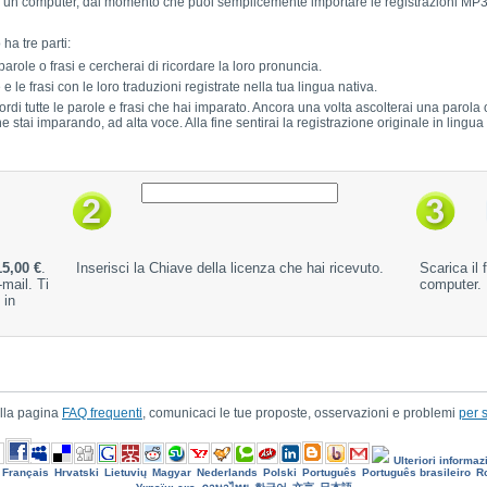
 un computer, dal momento che puoi semplicemente importare le registrazioni MP3, s
ha tre parti:
parole o frasi e cercherai di ricordare la loro pronuncia.
 le frasi con le loro traduzioni registrate nella tua lingua nativa.
icordi tutte le parole e frasi che hai imparato. Ancora una volta ascolterai una parola
e stai imparando, ad alta voce. Alla fine sentirai la registrazione originale in lingua 
15,00 €
.
Inserisci la Chiave della licenza che hai ricevuto.
Scarica il 
-mail. Ti
computer.
 in
ulla pagina
FAQ frequenti
, comunicaci le tue proposte, osservazioni e problemi
per s
Ulteriori informaz
Français
Hrvatski
Lietuvių
Magyar
Nederlands
Polski
Português
Português brasileiro
R