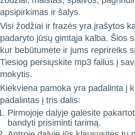
žodžiai, maistas, spalvos, pagrindin
apsipirkimas ir šalys.
Visi žodžiai ir frazės yra įrašytos k
padaryto jūsų gimtąja kalba. Šios 
kur bebūtumėte ir jums reprireiks 
Tiesiog persiųskite mp3 failus į sa
mokytis.
Kiekviena pamoka yra padalinta į ke
padalintas į tris dalis:
Pirmojoje dalyje galėsite pakartoti
bandyti prisiminti tarimą.
Antroje dalyje jūs klausysitės tų 