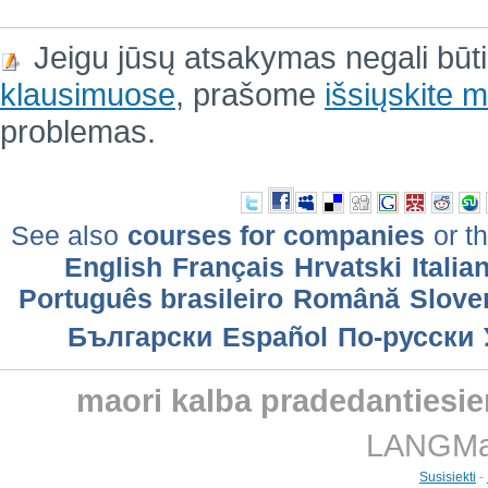
Jeigu jūsų atsakymas negali būt
klausimuose
, prašome
išsiųskite
problemas.
See also
courses for companies
or th
English
Français
Hrvatski
Italia
Português brasileiro
Română
Slove
Български
Еspañol
По-русски
maori kalba pradedantiesi
LANGMast
Susisiekti
-