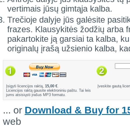
vertimais jūsų gimtąja kalba.
Trečioje dalyje jūs galėsite pasiti
frazes. Klausykitės žodžių arba 
pakartokite ją garsiai ta kalba, ku
originalų įrašą užsienio kalba, ka
Įsigyti licencijos raktą,
15,00 €
.
Įveskite gautą licen
Licencijos raktą gausite elektroniniu paštu. Tai leis
jums atsisiųsti įrašus MP3 formatu.
... or
Download & Buy for 15
web