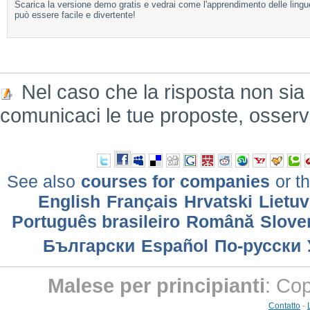
Scarica la versione demo gratis e vedrai come l'apprendimento delle lingu
può essere facile e divertente!
Nel caso che la risposta non sia
comunicaci le tue proposte, osserv
See also
courses for companies
or th
English
Français
Hrvatski
Lietuv
Português brasileiro
Română
Slove
Български
Еspañol
По-русски
Malese per principianti
: Co
Contatto
-