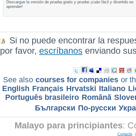
Descargue la versión de prueba gratis y pruebe ¡cuán fácil y divertido es
aprender!
Si no puede encontrar la respue
por favor,
escríbanos
enviando sus
See also
courses for companies
or th
English
Français
Hrvatski
Italiano
Li
Português brasileiro
Română
Slove
Български
По-русски
Укра
Malayo para principiantes
: C
Contacto
-