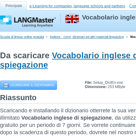
Principale
e-Learning for companies, language schools and partners
Con
Vocabolario ingle
Scuola di lingue online gratuita
Inglese - corsi, dizionari ed altri materiali linguisticiy
Voc
Da scaricare
Vocabolario inglese 
spiegazione
File:
Setup_DictEn.exe
SCARICARE IL DIZIONARIO
Dimensione:
253 MByte
Riassunto
Scaricando e installando il dizionario otterrete la sua v
illimitato
Vocabolario inglese di spiegazione
, da utiliz
gratuito per un periodo di 7 giorni. Se vorrete continuar
dopo la scadenza di questo periodo, dovrete nel nostro