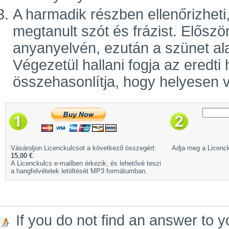
A harmadik részben ellenőrizhet
megtanult szót és frázist. Előszö
anyanyelvén, ezután a szünet ala
Végezetül hallani fogja az eredti
összehasonlítja, hogy helyesen v
Vásároljon Licenckulcsot a következő összegért:
Adja meg a Licenck
15,00 €
.
A Licenckulcs e-mailben érkezik, és lehetővé teszi
a hangfelvételek letöltését MP3 formátumban.
If you do not find an answer to y