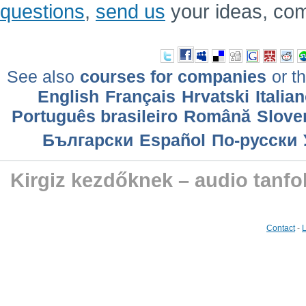
questions
,
send us
your ideas, co
See also
courses for companies
or th
English
Français
Hrvatski
Italia
Português brasileiro
Română
Slove
Български
Еspañol
По-русски
Kirgiz kezdőknek – audio tanf
Contact
-
L