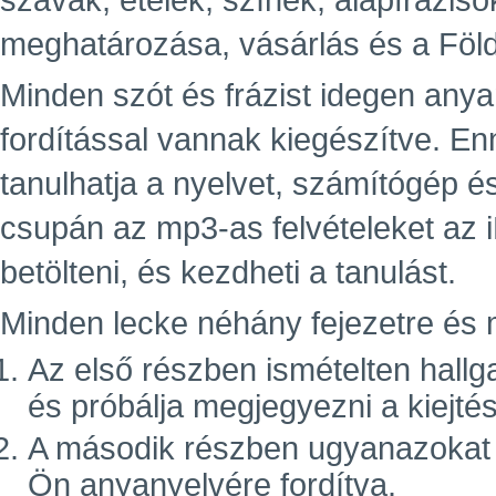
szavak, ételek, színek, alapfráziso
meghatározása, vásárlás és a Föld
Minden szót és frázist idegen an
fordítással vannak kiegészítve. E
tanulhatja a nyelvet, számítógép é
csupán az mp3-as felvételeket az 
betölteni, és kezdheti a tanulást.
Minden lecke néhány fejezetre és m
Az első részben ismételten hallg
és próbálja megjegyezni a kiejté
A második részben ugyanazokat a 
Ön anyanyelvére fordítva.