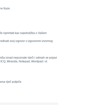
ne fraze.
že isprintati kao svjedodžba o Vašem
ređivati svoj izgovor s izgovorom izvornog
 miša iznad nepoznate riječi i odmah se pojavi
, ICQ, Miranda, Notepad, Wordpad i sl.
ena riječ potječe.