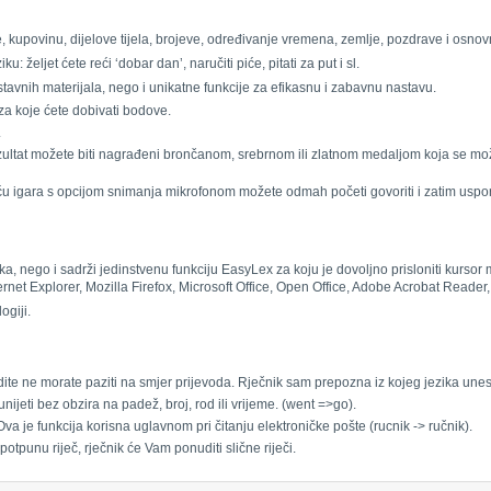
oje, kupovinu, dijelove tijela, brojeve, određivanje vremena, zemlje, pozdrave i osnov
u: željet ćete reći ‘dobar dan’, naručiti piće, pitati za put i sl.
stavnih materijala, nego i unikatne funkcije za efikasnu i zabavnu nastavu.
a koje ćete dobivati bodove.
.
ezultat možete biti nagrađeni brončanom, srebrnom ili zlatnom medaljom koja se mo
moću igara s opcijom snimanja mikrofonom možete odmah početi govoriti i zatim uspo
ka, nego i sadrži jedinstvenu funkciju EasyLex za koju je dovoljno prisloniti kursor
ernet Explorer, Mozilla Firefox, Microsoft Office, Open Office, Adobe Acrobat Reader
ogiji.
ite ne morate paziti na smjer prijevoda. Rječnik sam prepozna iz kojeg jezika unes
ijeti bez obzira na padež, broj, rod ili vrijeme. (went =>go).
va je funkcija korisna uglavnom pri čitanju elektroničke pošte (rucnik -> ručnik).
tpunu riječ, rječnik će Vam ponuditi slične riječi.