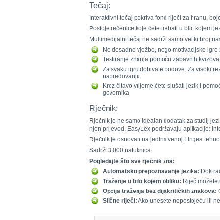
Tečaj:
Interaktivni tečaj pokriva fond riječi za hranu, b
Postoje rečenice koje ćete trebati u bilo kojem jezik
Multimedijalni tečaj ne sadrži samo veliki broj na
Ne dosadne vježbe, nego motivacijske igre z
Testiranje znanja pomoću zabavnih kvizova
Za svaku igru dobivate bodove. Za visoki r
napredovanju.
Kroz čitavo vrijeme ćete slušati jezik i po
govornika
Rječnik:
Rječnik je ne samo idealan dodatak za studij jezi
njen prijevod. EasyLex podržavaju aplikacije: Int
Rječnik je osnovan na jedinstvenoj Lingea tehnol
Sadrži 3,000 natuknica.
Pogledajte što sve rječnik zna:
Automatsko prepoznavanje jezika:
Dok rad
Traženje u bilo kojem obliku:
Riječ možete un
Opcija traženja bez dijakritičkih znakova:
O
Slične riječi:
Ako unesete nepostojeću ili nepo