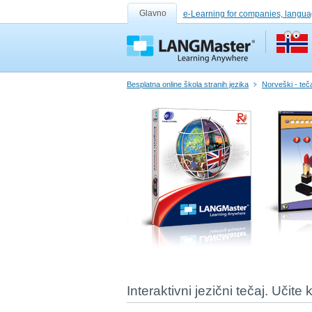
Glavno
e-Learning for companies, langua
Besplatna online škola stranih jezika
Norveški - tečaj
Interaktivni jezični tečaj. Učite 