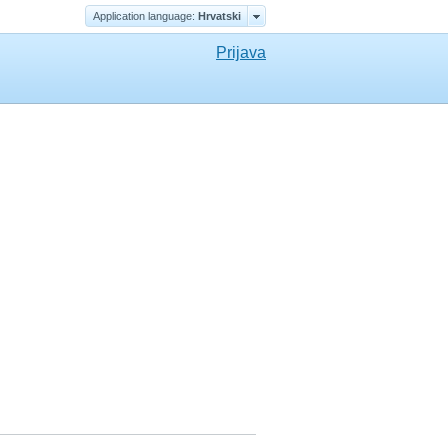
Application language:
Hrvatski
Prijava