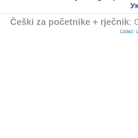
У
Češki za početnike + rječnik
: 
Contact
-
L