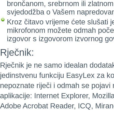
brončanom, srebrnom ili zlatnom
svjedodžba o Vašem napredovan
Kroz čitavo vrijeme ćete slušati 
mikrofonom možete odmah početi g
izgovor s izgovorom izvornog go
Rječnik:
Rječnik je ne samo idealan dodatak 
jedinstvenu funkciju EasyLex za koj
nepoznate riječi i odmah se pojavi
aplikacije: Internet Explorer, Mozill
Adobe Acrobat Reader, ICQ, Mirand