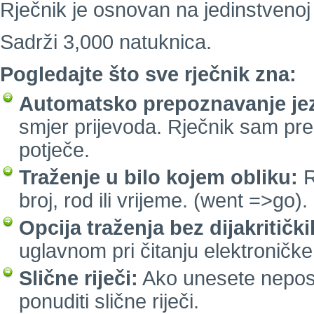
Rječnik je osnovan na jedinstvenoj 
Sadrži 3,000 natuknica.
Pogledajte što sve rječnik zna:
Automatsko prepoznavanje jez
smjer prijevoda. Rječnik sam pre
potječe.
Traženje u bilo kojem obliku:
R
broj, rod ili vrijeme. (went =>go).
Opcija traženja bez dijakritičk
uglavnom pri čitanju elektroničke
Slične riječi:
Ako unesete neposto
ponuditi slične riječi.