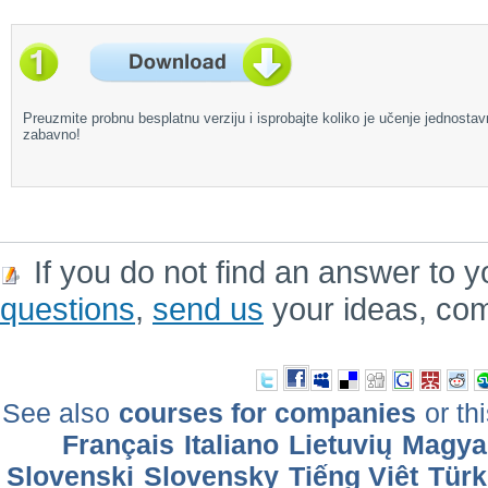
Preuzmite probnu besplatnu verziju i isprobajte koliko je učenje jednostav
zabavno!
If you do not find an answer to y
questions
,
send us
your ideas, co
See also
courses for companies
or th
Français
Italiano
Lietuvių
Magya
Slovenski
Slovensky
Tiếng Việt
Türk