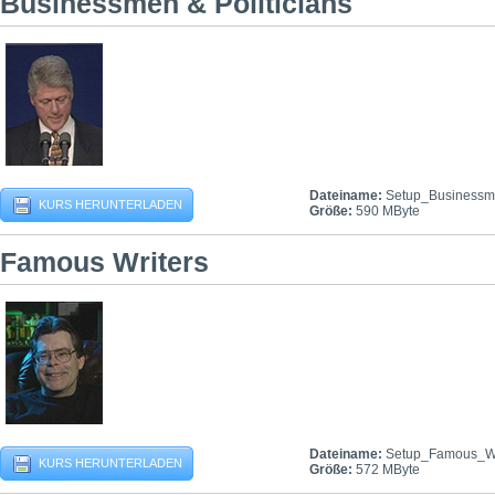
Businessmen & Politicians
Dateiname:
Setup_Businessme
KURS HERUNTERLADEN
Größe:
590 MByte
Famous Writers
Dateiname:
Setup_Famous_Wr
KURS HERUNTERLADEN
Größe:
572 MByte