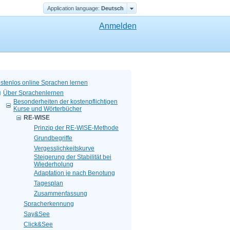
Application language:
Deutsch
Anmelden
stenlos online Sprachen lernen
Über Sprachenlernen
Besonderheiten der kostenpflichtigen
Kurse und Wörterbücher
RE-WISE
Prinzip der RE-WISE-Methode
Grundbegriffe
Vergesslichkeitskurve
Steigerung der Stabilität bei
Wiederholung
Adaptation je nach Benotung
Tagesplan
Zusammenfassung
Spracherkennung
Say&See
Click&See