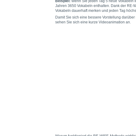
Beispiel:
Wenn Sie jeden Tag 5 neue Vokabeln i
Jahren 3650 Vokabeln enthalten. Dank der RE-WI
Vokabeln dauerhaft merken und jeden Tag höch
Damit Sie sich eine bessere Vorstellung darübe
sehen Sie sich eine kurze Videoanimation an.