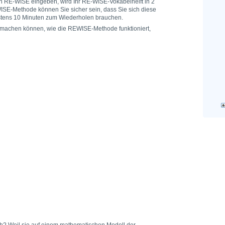
n RE-WISE eingeben, wird Ihr RE-WISE-Vokabelhelft in 2
SE-Methode können Sie sicher sein, dass Sie sich diese
stens 10 Minuten zum Wiederholen brauchen.
r machen können, wie die REWISE-Methode funktioniert,