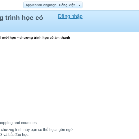
Application language:
Tiếng Việt
Đăng nhập
g trình học có
ời mới học – chương trình học có âm thanh
hopping and countries.
ờ chương trình này bạn có thể học ngôn ngữ
3 và bắt đầu học.