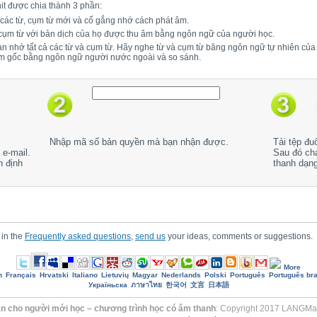
it được chia thành 3 phần:
 các từ, cụm từ mới và cố gắng nhớ cách phát âm.
 cụm từ với bản dịch của họ được thu âm bằng ngôn ngữ của người học.
bạn nhớ tất cả các từ và cụm từ. Hãy nghe từ và cụm từ băng ngôn ngữ tự nhiên củ
âm gốc bằng ngôn ngữ người nước ngoài và so sánh.
Nhập mã số bản quyền mà bạn nhận được.
Tải tệp đu
e-mail.
Sau đó ch
h định
thanh dạn
 in the
Frequently asked questions
,
send us
your ideas, comments or suggestions.
More
h
Français
Hrvatski
Italiano
Lietuvių
Magyar
Nederlands
Polski
Português
Português bra
Україньска
ภาษาไทย
한국어
文言
日本語
lan cho người mới học – chương trình học có âm thanh
: Copyright 2017 LANGMast