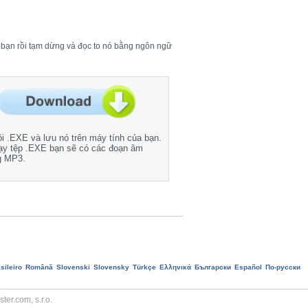
a bạn rồi tạm dừng và đọc to nó bằng ngôn ngữ
ôi .EXE và lưu nó trên máy tính của bạn.
ạy tệp .EXE bạn sẽ có các đoạn âm
g MP3.
sileiro
Română
Slovenski
Slovensky
Türkçe
Ελληνικά
Български
Еspañol
По-русски
er.com, s.r.o.