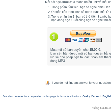
Mỗi bài học được chia thành nhiều unit và mỗi un
Trong phần đầu tiên, bạn sẽ nghe nhiều lần
Ở phần tiếp theo, bạn sẽ nghe cùng một từ,
Trong phần thứ 3, bạn có thể kiểm tra nếu 
bạn đang học. Cuối cùng bạn sẽ nghe thu 
Mua mã số bản quyên cho
15,00 €
.
Bạn sẽ nhận được mã số bản quyền bằng 
Nó sẽ cho phép bạn tải các đoạn âm than
dạng MP3.
If you do not find an answer to your question
See also
courses for companies
or this page in those localizations:
Česky
Deutsch
Englis
tiếng Ca-ta-