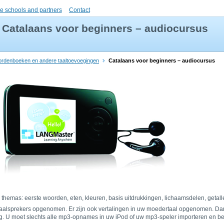
e schools and partners
Contact
Catalaans voor beginners – audiocursus
ordenboeken en andere taaltoevoegingen
Catalaans voor beginners – audiocursus
hemas: eerste woorden, eten, kleuren, basis uitdrukkingen, lichaamsdelen, getall
aalsprekers opgenomen. Er zijn ook vertalingen in uw moedertaal opgenomen. Dankz
g. U moet slechts alle mp3-opnames in uw iPod of uw mp3-speler importeren en be