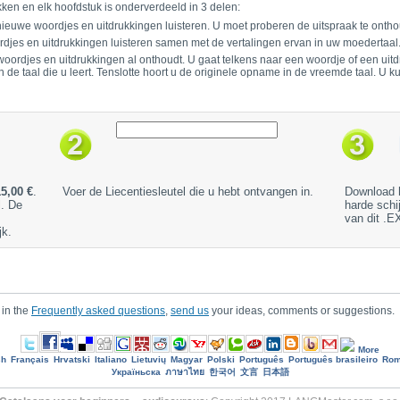
kken en elk hoofdstuk is onderverdeeld in 3 delen:
r nieuwe woordjes en uitdrukkingen luisteren. U moet proberen de uitspraak te onth
rdjes en uitdrukkingen luisteren samen met de vertalingen ervan in uw moedertaal
 woordjes en uitdrukkingen al onthoudt. U gaat telkens naar een woordje of een uit
de taal die u leert. Tenslotte hoort u de originele opname in de vreemde taal. U k
15,00 €
.
Voer de Liecentiesleutel die u hebt ontvangen in.
Download 
l. De
harde schi
van dit .E
jk.
 in the
Frequently asked questions
,
send us
your ideas, comments or suggestions.
More
sh
Français
Hrvatski
Italiano
Lietuvių
Magyar
Polski
Português
Português brasileiro
Rom
Україньска
ภาษาไทย
한국어
文言
日本語