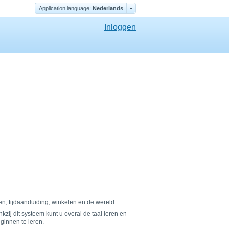
Application language:
Nederlands
Inloggen
en, tijdaanduiding, winkelen en de wereld.
ij dit systeem kunt u overal de taal leren en
ginnen te leren.