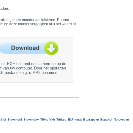
ouden.
.
drukking in uw moedertaal luisteren. Daarna
unt op deze manier vergelijken of u het woord of
het .EXE-bestand en sla hem op op de
jf van uw computer. Door het opstarten
XE bestand krijgt u MP3-opnames.
ână
Slovenski
Slovensky
Tiếng Việt
Türkçe
Ελληνικά
Български
Еspañol
По-русски