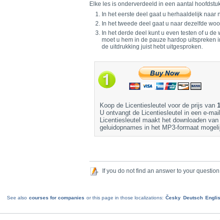
Elke les is onderverdeeld in een aantal hoofdstu
In het eerste deel gaat u herhaaldelijk naa
In het tweede deel gaat u naar dezelfde woo
In het derde deel kunt u even testen of u de
moet u hem in de pauze hardop uitspreken in 
de uitdrukking juist hebt uitgesproken.
Koop de Licentiesleutel voor de prijs van
U ontvangt de Licentiesleutel in een e-mai
Licentiesleutel maakt het downloaden van
geluidopnames in het MP3-formaat mogeli
If you do not find an answer to your question
See also
courses for companies
or this page in those localizations:
Česky
Deutsch
Engli