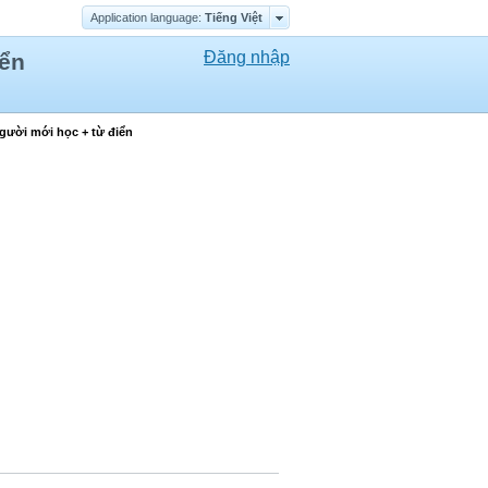
Application language:
Tiếng Việt
Đăng nhập
iển
gười mới học + từ điển