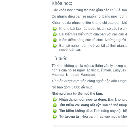
Khóa học:
Các khóa học tương tác bao gồm các chủ đề: food, 
Có những điều bạn sẽ muốn nói bằng mọi ngôn n
Khóa học đa phương tiện không chỉ bao gồm khối
Không bài tập nào buồn tẻ, chỉ có các trò 
Bài kiểm tra kiến thức của bạn với các câu đ
Kiếm điểm bằng các trò chơi. Những người đ
Bạn sẽ nghe ngôn ngữ với tất cả thời gian, 
người bản xứ.
Từ điển:
Từ điển không chỉ là một sự thêm vào lý tưởng c
nghĩa của nó sẽ ngay lập tức xuất hiện. EasyLex l
Miranda, Notepad, Wordpad,...
Từ điển được dựa trên công nghệ độc đáo Linge
Nó bao gồm 3,000 đề mục.
Những gì mà từ điển có thể làm:
Nhận dạng ngôn ngữ tự động:
Bạn không ph
Tìm kiếm với dạng bất kỳ:
Bạn có thể nhập 
Tìm kiếm không dấu:
Tính năng này đặc biệt
Từ tương tự:
Nếu bạn nhập vào một từ không