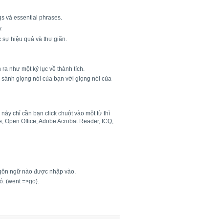
gs và essential phrases.
.
sự hiệu quả và thư giãn.
a như một kỷ lục về thành tích.
o sánh giọng nói của bạn với giọng nói của
ày chỉ cần bạn click chuột vào một từ thì
ce, Open Office, Adobe Acrobat Reader, ICQ,
 ngôn ngữ nào được nhập vào.
. (went =>go).