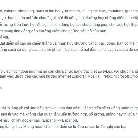
colours, shopping, parts of the body, numbers, telling the time, countries, greetin
gữ: bạn muốn nói "xin chào", gọi một đồ uống, hỏi đường hay những điều như vậy
 lượng kiến thức học đồ sộ mà còn đồng bộ các chức năng giúp cho việc học thực 
chơi mang tính động viên thưởng điểm cho những tiến bộ của bạn.
ố vui.
ạt điểm số cao sẽ chiến thắng và nhận huy chương vàng, bạc, đồng, bạn có thể in r
bằng cách sử dụng các trò chơi ghi âm, bạn có thể bắt đầu nói chuyện và sau đó s
ho việc học ngoại ngữ mà nó còn chứa chức năng đặc biệt EasyLex, với chức năng n
àm việc được trên các môi trường Internet Explorer, Mozilla Firefox, Microsoft Offi
a.
ải lo lắng về chỉ đạo bản dịch khi bạn làm việc. Các từ điển sẽ tự động nhận ra
một từ vào mà không cần quan tâm đến trường hợp, số lượng, giống hay thì của nó
 hữu ích khi đọc e-mail. (Espanol -> Español).
 tồn tại hay không hoàn chỉnh, từ điển sẽ tự đưa ra các từ đề nghị cho bạn.