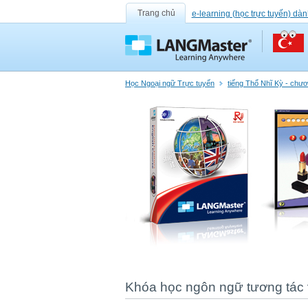
Trang chủ
e-learning (học trực tuyến) dàn
Học Ngoại ngữ Trực tuyến
tiếng Thổ Nhĩ Kỳ - chư
Khóa học ngôn ngữ tương tác v