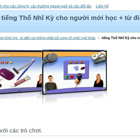
h cho các công ty, các trường ngoại ngữ và các đối tác
Liên hệ
tiếng Thổ Nhĩ Kỳ cho người mới học + từ đ
ơng trình học, từ điển và những phần bổ xung về ngôn ngữ khác
tiếng Thổ Nhĩ Kỳ cho n
ới các trò chơi.