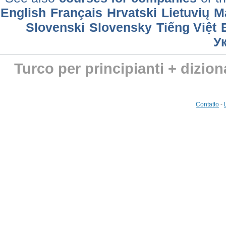
English
Français
Hrvatski
Lietuvių
M
Slovenski
Slovensky
Tiếng Việt
У
Turco per principianti + dizion
Contatto
-