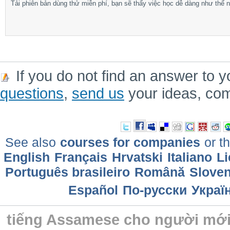
Tải phiên bản dùng thử miễn phí, bạn sẽ thấy việc học dễ dàng như thế n
If you do not find an answer to y
questions
,
send us
your ideas, co
See also
courses for companies
or th
English
Français
Hrvatski
Italiano
Li
Português brasileiro
Română
Sloven
Еspañol
По-русски
Украї
tiếng Assamese cho người mới