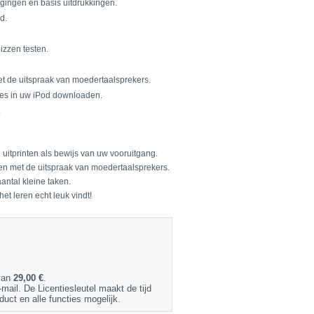
ggingen en basis uitdrukkingen.
d.
izzen testen.
et de uitspraak van moedertaalsprekers.
names in uw iPod downloaden.
.
 uitprinten als bewijs van uw vooruitgang.
ken met de uitspraak van moedertaalsprekers.
antal kleine taken.
et leren echt leuk vindt!
 van
29,00 €
.
-mail. De Licentiesleutel maakt de tijd
uct en alle functies mogelijk.