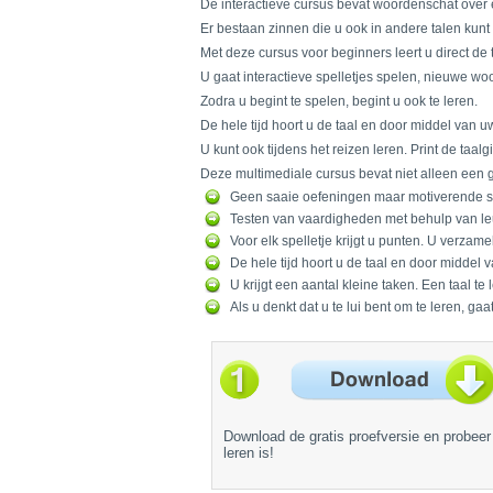
De interactieve cursus bevat woordenschat over e
Er bestaan zinnen die u ook in andere talen kunt
Met deze cursus voor beginners leert u direct de t
U gaat interactieve spelletjes spelen, nieuwe w
Zodra u begint te spelen, begint u ook te leren.
De hele tijd hoort u de taal en door middel van 
U kunt ook tijdens het reizen leren. Print de taa
Deze multimediale cursus bevat niet alleen een g
Geen saaie oefeningen maar motiverende spe
Testen van vaardigheden met behulp van le
Voor elk spelletje krijgt u punten. U verzam
De hele tijd hoort u de taal en door middel
U krijgt een aantal kleine taken. Een taal t
Als u denkt dat u te lui bent om te leren, ga
Download de gratis proefversie en probee
leren is!