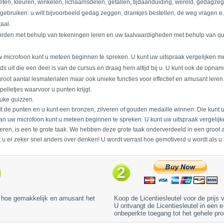
ten, kleuren, winkelen, lichaamsdelen, getallen, tijdaanduiding, wereld, gedagze
 gebruiken: u wilt bijvoorbeeld gedag zeggen, drankjes bestellen, de weg vragen e.
aal.
oorden met behulp van tekeningen leren en uw taalvaardigheden met behulp van qu
uw microfoon kunt u meteen beginnen te spreken. U kunt uw uitspraak vergelijken m
lgids uit die een deel is van de cursus en draag hem altijd bij u. U kunt ook de op
root aantal lesmaterialen maar ook unieke functies voor effectief en amusant leren
lletjes waarvoor u punten krijgt.
uke quizzen.
elt de punten en u kunt een bronzen, zilveren of gouden medaille winnen. Die kunt u
 van uw microfoon kunt u meteen beginnen te spreken. U kunt uw uitspraak vergelij
e leren, is een te grote taak. We hebben deze grote taak onderverdeeld in een groot a
at u er zeker snel anders over denken! U wordt verrast hoe gemotiverd u wordt als u h
r hoe gemakkelijk en amusant het
Koop de Licentiesleutel voor de prijs
U ontvangt de Licentiesleutel in een e
onbeperkte toegang tot het gehele prod