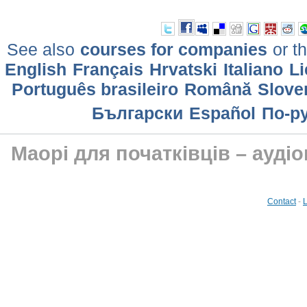
See also
courses for companies
or th
English
Français
Hrvatski
Italiano
Li
Português brasileiro
Română
Slove
Български
Еspañol
По-р
Маорі для початківців – аудіо
Contact
-
L