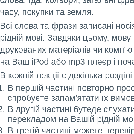
слова, їда, кольори, загальні фр
часу, покупки та земля.
Всі слова та фрази записані нос
рідній мові. Завдяки цьому, мову
друкованих матеріалів чи комп'
на Ваш iPod або mp3 плеєр і поч
В кожній лекції є декілька розділ
В першій частині повторно прос
спробуєте запам'ятати їх вимов
В другій частині бутеде слухати
перекладом на Вашій рідній мов
В третій частині можете перевір