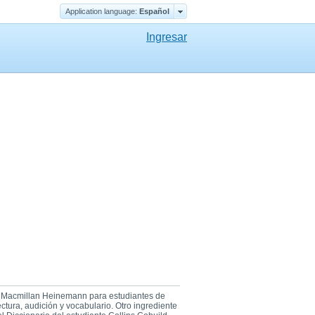
Application language:
Еspañol
Ingresar
ial Macmillan Heinemann para estudiantes de
tura, audición y vocabulario. Otro ingrediente