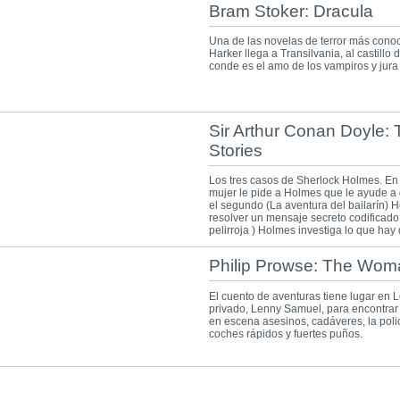
Bram Stoker: Dracula
Una de las novelas de terror más cono
Harker llega a Transilvania, al castillo
conde es el amo de los vampiros y jura 
Sir Arthur Conan Doyle:
Stories
Los tres casos de Sherlock Holmes. En 
mujer le pide a Holmes que le ayude a
el segundo (La aventura del bailarín) H
resolver un mensaje secreto codificado.
pelirroja ) Holmes investiga lo que hay
Philip Prowse: The Wo
El cuento de aventuras tiene lugar en L
privado, Lenny Samuel, para encontra
en escena asesinos, cadáveres, la poli
coches rápidos y fuertes puños.