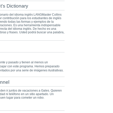
's Dictionary
cionario del idioma inglés LANGMaster Collins
 contribución para los estudiantes de inglés
yendo todas las formas y ejemplos de la
 oraciones. Es una herramienta indispensable
rrecta del idioma inglés. De hecho es una
ras y frases. Usted podrá buscar una palabra,
sente y pasado y tienen al menos un
rabajar con este programa. Hemos preparado
ntados por una serie de imágenes ilustrativas.
nnel
iden ir juntos de vacaciones a Gales. Quieren
dad ni teléfono en un sitio apartado. Un
uen lugar para cometer un robo.