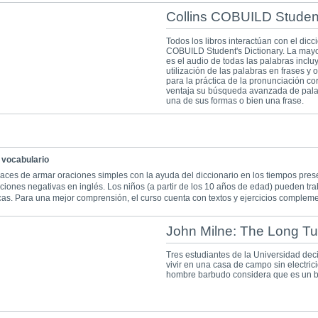
Collins COBUILD Student
Todos los libros interactúan con el dic
COBUILD Student's Dictionary. La mayor
es el audio de todas las palabras inclu
utilización de las palabras en frases y
para la práctica de la pronunciación co
ventaja su búsqueda avanzada de palab
una de sus formas o bien una frase.
 vocabulario
paces de armar oraciones simples con la ayuda del diccionario en los tiempos pre
ciones negativas en inglés. Los niños (a partir de los 10 años de edad) pueden t
icas. Para una mejor comprensión, el curso cuenta con textos y ejercicios compleme
John Milne: The Long Tu
Tres estudiantes de la Universidad dec
vivir en una casa de campo sin electrici
hombre barbudo considera que es un b