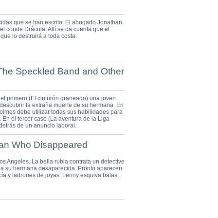
cidas que se han escrito. El abogado Jonathan
 del conde Drácula. Allí se da cuenta que el
que lo destruirá a toda costa.
 The Speckled Band and Other
el primero (El cinturón graneado) una joven
 descubrir la extraña muerte de su hermana. En
olmes debe utilizar todas sus habilidades para
 En el tercer caso (La aventura de la Liga
 detrás de un anuncio laboral.
man Who Disappeared
os Angeles. La bella rubia contrata un detective
r a su hermana desaparecida. Pronto aparecen
cía y ladrones de joyas. Lenny esquiva balas,