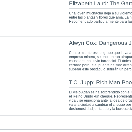
Elizabeth Laird: The Ga
Una joven muchacha deja a su violento 
entre las plantas y flores que ama. La hi
Recomendado particularmente para las
Alwyn Cox: Dangerous 
Cuatro miembros del grupo que lleva a 
empresa minera, se encuentran atrapa
causa de una lluvia torrencial. El úni
cerrado porque el puente ha sido arreba
superar este obstáculo sufrirán un per
T.C. Jupp: Rich Man Po
El viejo Adán se ha sorprendido con el 
el Reino Unido -un cheque. Representa
vida y se emociona ante la idea de org
va a la ciudad a cambiar el cheque por 
deshonestidad, el fraude y la burocraci