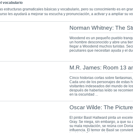
el vocabulario
as estructuras gramaticales básicas y vocabulario, pero su conocimiento es en gran
curso les ayudará a mejorar su escucha y pronunciación, a activar y a ampliar su vo
Norman Whitney: The St
Woodend es un pequeño pueblo tranquil
un hombre desconocido y abre una tie
llegar a Woodend muchos turistas. Secr
peculiares que necesitan ayuda y el due
M.R. James: Room 13 an
Cinco historias cortas sobre fantasmas
Cada uno de los personajes de estas h
visitantes indeseados del mundo de lo
después de haberlas leído se recomien
en la oscuridad ...
Oscar Wilde: The Picture
El pintor Basil Hallward pinta un excele
Gray. Se niega, sin embargo, a que su 
su mala reputación, se reúna con Doria
influencia. El temor de Basil se convie