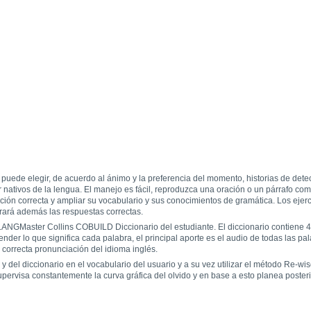
puede elegir, de acuerdo al ánimo y la preferencia del momento, historias de detect
r nativos de la lengua. El manejo es fácil, reproduzca una oración o un párrafo co
ación correcta y ampliar su vocabulario y sus conocimientos de gramática. Los ejer
rará además las respuestas correctas.
s LANGMaster Collins COBUILD Diccionario del estudiante. El diccionario contiene
der lo que significa cada palabra, el principal aporte es el audio de todas las pa
correcta pronunciación del idioma inglés.
y del diccionario en el vocabulario del usuario y a su vez utilizar el método Re-wis
ervisa constantemente la curva gráfica del olvido y en base a esto planea posteri