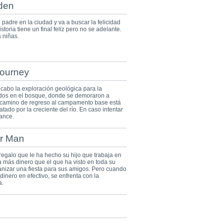
rden
padre en la ciudad y va a buscar la felicidad
storia tiene un final feliz pero no se adelante.
 niñas.
Journey
cabo la exploración geológica para la
dos en el bosque, donde se demoraron a
co camino de regreso al campamento base está
tado por la creciente del río. En caso intentar
cance.
or Man
regalo que le ha hecho su hijo que trabaja en
 más dinero que el que ha visto en toda su
anizar una fiesta para sus amigos. Pero cuando
dinero en efectivo, se enfrenta con la
a.