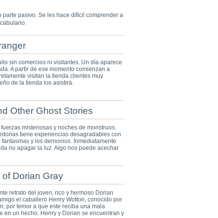
 parte pasivo. Se les hace difícil comprender a
cabulario.
ranger
o sin comercios ni visitantes. Un día aparece
nda. A partir de ese momento comienzan a
etamente visitan la tienda clientes muy
ño de la tienda los asistirá.
d Other Ghost Stories
, fuerzas misteriosas y noches de monstruos.
istorias tiene experiencias desagradables con
s fantasmas y los demonios. Inmediatamente
da no apagar la luz. Algo nos puede acechar
 of Dorian Gray
nte retrato del joven, rico y hermoso Dorian
amigo el caballero Henry Wotton, conocido por
n, por temor a que este reciba una mala
rte en un hecho. Henry y Dorian se encuentran y