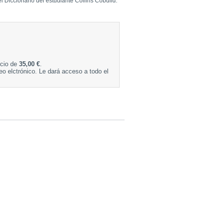
 Diccionario del estudiante Collins Cobuild.
ecio de
35,00 €
.
eo elctrónico. Le dará acceso a todo el