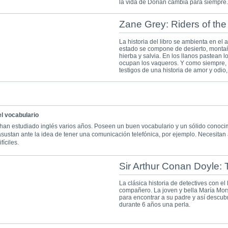
la vida de Dorian cambia para siempre.
Zane Grey: Riders of th
La historia del libro se ambienta en el
estado se compone de desierto, montaña
hierba y salvia. En los llanos pastean l
ocupan los vaqueros. Y como siempre, 
testigos de una historia de amor y odio, 
el vocabulario
han estudiado inglés varios años. Poseen un buen vocabulario y un sólido conocim
asustan ante la idea de tener una comunicación telefónica, por ejemplo. Necesitan
íciles.
Sir Arthur Conan Doyle: 
La clásica historia de detectives con el
compañero. La joven y bella María Mors
para encontrar a su padre y así descub
durante 6 años una perla.