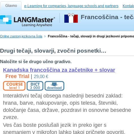
Glavno
e-Learning for companies, language schools and partners
Kontak
Francoščina - teča
Online zastonj jezikovna šola
Francoščina - tečaji, slovarji in drugi jezikovni pripom
Drugi tečaji, slovarji, zvočni posnetki…
Naložite si še drugo učno gradivo.
Kanadska francoščina za začetnike + slovar
Free Trial
|
29,00 €
Interaktivni tečaj obsega naslednji besedni zaklad:
hrana, barve, nakupovanje, opis telesa, števniki,
določanje časa, države, pozdravi in osnovne besedne
zveze.
Ves čas boste poslušali jezik in preko iger s
snemanjem v mikrofon lahko takoj pričnete govoriti.