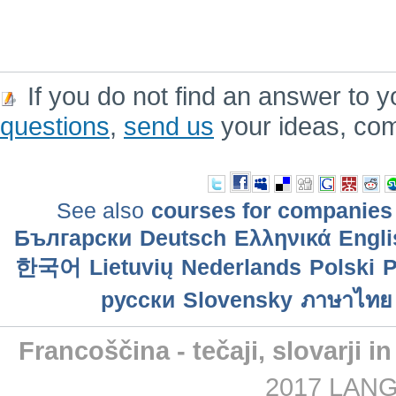
If you do not find an answer to y
questions
,
send us
your ideas, co
See also
courses for companies
Български
Deutsch
Ελληνικά
Engli
한국어
Lietuvių
Nederlands
Polski
P
русски
Slovensky
ภาษาไทย
Francoščina - tečaji, slovarji i
2017 LANGM