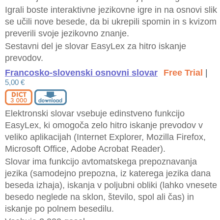
Igrali boste interaktivne jezikovne igre in na osnovi slik
se učili nove besede, da bi ukrepili spomin in s kvizom
preverili svoje jezikovno znanje.
Sestavni del je slovar EasyLex za hitro iskanje
prevodov.
Francosko-slovenski osnovni slovar
Free Trial
|
5,00 €
Elektronski slovar vsebuje edinstveno funkcijo
EasyLex, ki omogoča zelo hitro iskanje prevodov v
veliko aplikacijah (Internet Explorer, Mozilla Firefox,
Microsoft Office, Adobe Acrobat Reader).
Slovar ima funkcijo avtomatskega prepoznavanja
jezika (samodejno prepozna, iz katerega jezika dana
beseda izhaja), iskanja v poljubni obliki (lahko vnesete
besedo neglede na sklon, število, spol ali čas) in
iskanje po polnem besedilu.