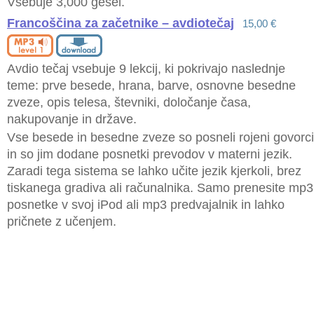
Vsebuje 3,000 gesel.
Francoščina za začetnike – avdiotečaj
15,00 €
Avdio tečaj vsebuje 9 lekcij, ki pokrivajo naslednje
teme: prve besede, hrana, barve, osnovne besedne
zveze, opis telesa, števniki, določanje časa,
nakupovanje in države.
Vse besede in besedne zveze so posneli rojeni govorci
in so jim dodane posnetki prevodov v materni jezik.
Zaradi tega sistema se lahko učite jezik kjerkoli, brez
tiskanega gradiva ali računalnika. Samo prenesite mp3
posnetke v svoj iPod ali mp3 predvajalnik in lahko
pričnete z učenjem.