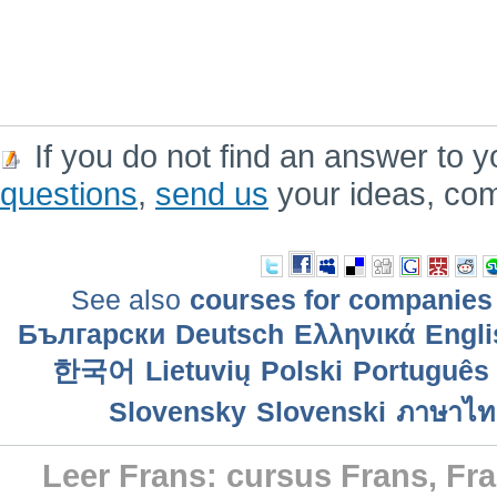
If you do not find an answer to y
questions
,
send us
your ideas, co
See also
courses for companies
Български
Deutsch
Ελληνικά
Engli
한국어
Lietuvių
Polski
Português 
Slovensky
Slovenski
ภาษาไท
Leer Frans: cursus Frans, F