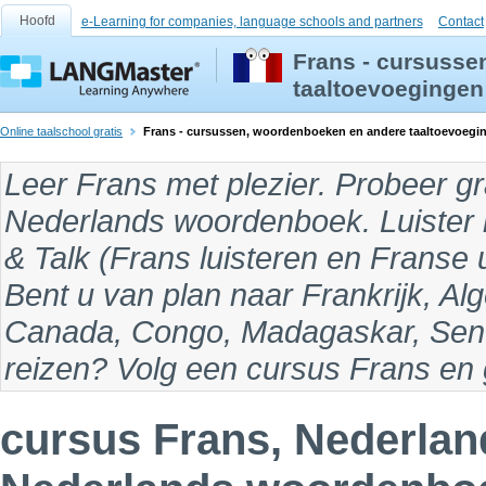
Hoofd
e-Learning for companies, language schools and partners
Contact
Frans - cursusse
taaltoevoegingen
Online taalschool gratis
Frans - cursussen, woordenboeken en andere taaltoevoegi
Leer Frans
met plezier. Probeer g
Nederlands woordenboek
. Luister
& Talk (
Frans luisteren
en
Franse 
Bent u van plan naar
Frankrijk, Alg
Canada, Congo, Madagaskar, Sene
reizen? Volg een cursus Frans en 
cursus Frans, Nederlan